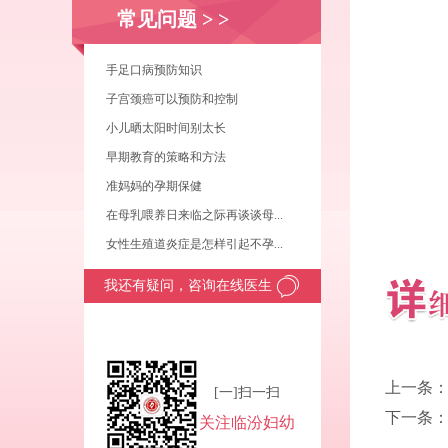
常见问题
> >
手足口病预防知识
子宫颈癌可以预防和控制
小儿晒太阳时间别太长
早期教育的策略和方法
准妈妈的孕期保健
在母乳喂养日来临之际再谈谈母...
女性生殖道炎症是怎样引起不孕...
我还有疑问，咨询在线医生
上一条
[一]扫一扫
下一条
关注临汾妇幼