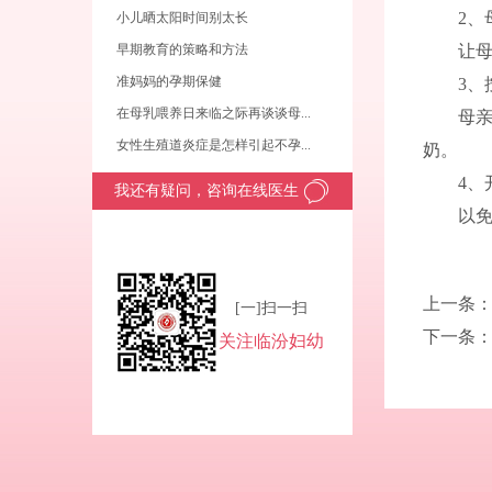
2、
小儿晒太阳时间别太长
早期教育的策略和方法
让
准妈妈的孕期保健
3、
在母乳喂养日来临之际再谈谈母...
母
女性生殖道炎症是怎样引起不孕...
奶。
4
我还有疑问，咨询在线医生
以
上一条
[一]扫一扫
下一条：
关注临汾妇幼