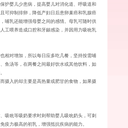
能保护婴儿少患病，提高婴儿对消化道、呼吸道和
而且可抑制排卵，降低产妇日后患卵巢癌和乳腺癌
展，哺乳还能增强母婴之间的感情。母乳可随时供
止人工喂养造成口腔和牙龈感染，并因用力吸吮乳
要也相对增加，所以每日应多吃几餐，坚持按需哺
汤、鱼汤等，在两餐之间最好饮水或其他饮料，如
膳。
，而摄入的却主要是高热量或肥甘的食物，如果摄
嘴、吸吮等吸奶要求时则帮助婴儿吸吮奶头，可刺
得免疫力极高的初乳，增强抵抗疾病的能力。