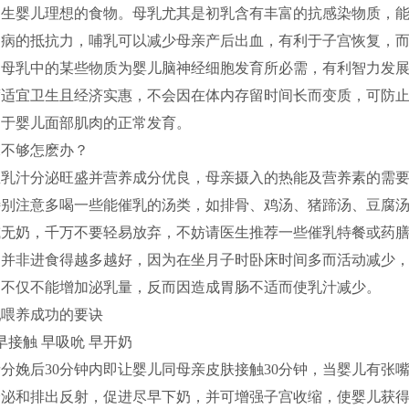
初生婴儿理想的食物。母乳尤其是初乳含有丰富的抗感染物质，
染病的抵抗力，哺乳可以减少母亲产后出血，有利于子宫恢复，
，母乳中的某些物质为婴儿脑神经细胞发育所必需，有利智力发
度适宜卫生且经济实惠，不会因在体内存留时间长而变质，可防
利于婴儿面部肌肉的正常发育。
水不够怎麽办？
想乳汁分泌旺盛并营养成分优良，母亲摄入的热能及营养素的需
特别注意多喝一些能催乳的汤类，如排骨、鸡汤、猪蹄汤、豆腐
或无奶，千万不要轻易放弃，不妨请医生推荐一些催乳特餐或药
是并非进食得越多越好，因为在坐月子时卧床时间多而活动减少
，不仅不能增加泌乳量，反而因造成胃肠不适而使乳汁减少。
乳喂养成功的要诀
早接触 早吸吮 早开奶
分娩后30分钟内即让婴儿同母亲皮肤接触30分钟，当婴儿有张
分泌和排出反射，促进尽早下奶，并可增强子宫收缩，使婴儿获