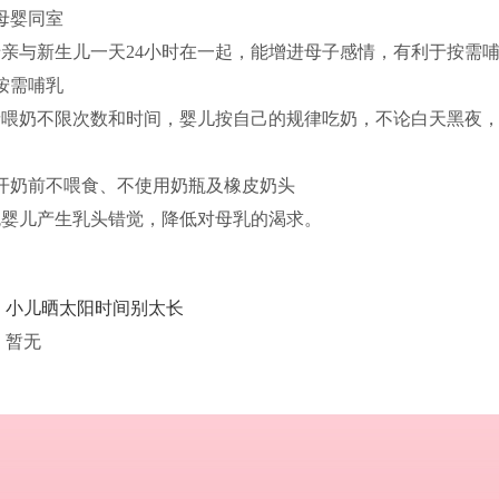
母婴同室
母亲与新生儿一天24小时在一起，能增进母子感情，有利于按需
按需哺乳
亲喂奶不限次数和时间，婴儿按自己的规律吃奶，不论白天黑夜，
、开奶前不喂食、不使用奶瓶及橡皮奶头
免婴儿产生乳头错觉，降低对母乳的渴求。
：
小儿晒太阳时间别太长
 暂无