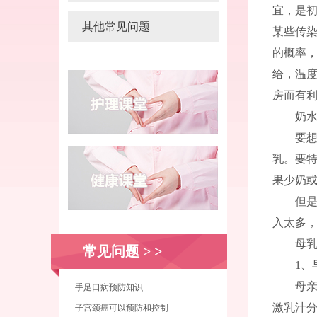
宜，是
其他常见问题
某些传
的概率
给，温
房而有
奶
要
乳。要
果少奶
但
入太多
母
常见问题
> >
1、
母亲
手足口病预防知识
激乳汁
子宫颈癌可以预防和控制