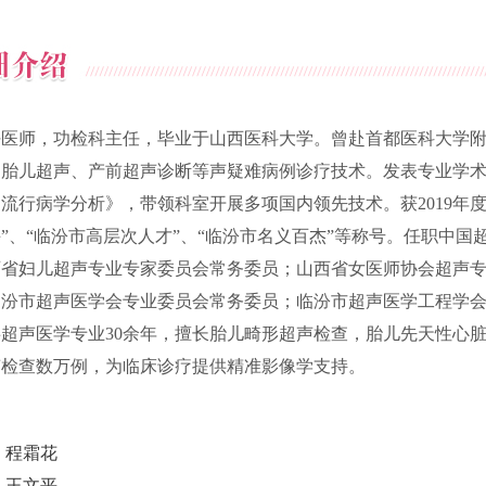
任医师，功检科主任，毕业于山西医科大学。曾赴首都医科大学
习胎儿超声、产前超声诊断等声疑难病例诊疗技术。发表专业学
病流行病学分析》，带领科室开展多项国内领先技术。获
2019
年度
”、“临汾市高层次人才”、“临汾市名义百杰”等称号。任职中
西省妇儿超声专业专家委员会常务委员；山西省女医师协会超声
临汾市超声医学会专业委员会常务委员；临汾市超声医学工程学
事超声医学专业
30
余年，擅长胎儿畸形超声检查，胎儿先天性心
声检查数万例，为临床诊疗提供精准影像学支持。
：
程霜花
：
王文平