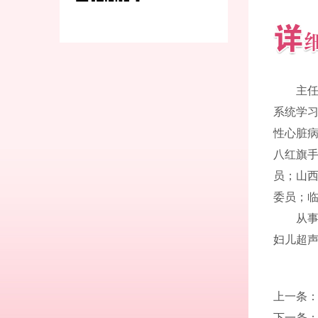
主
系统学
性心脏
八红旗手
员；山
委员；
从
妇儿超
上一条
下一条