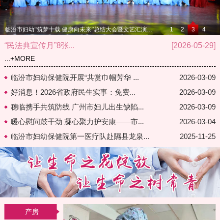
临汾市妇幼“筑梦十载 健康向未来”总结大会暨文艺汇演顺利举办
1
2
3
4
“民法典宣传月”8张...
[2026-05-29]
...
+MORE
临汾市妇幼保健院开展“共赏巾帼芳华 ...
2026-03-09
好消息！2026省政府民生实事：免费...
2026-03-09
穗临携手共筑防线 广州市妇儿出生缺陷...
2026-03-09
暖心慰问鼓干劲 凝心聚力护安康——市...
2026-03-04
临汾市妇幼保健院第一医疗队赴隰县龙泉...
2025-11-25
产房