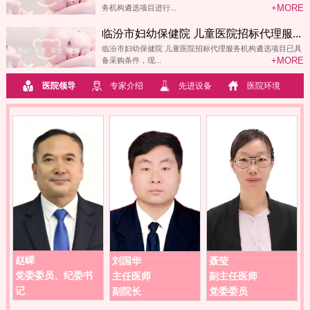
+MORE
务机构遴选项目进行...
临汾市妇幼保健院 儿童医院招标代理服...
临汾市妇幼保健院 儿童医院招标代理服务机构遴选项目已具
+MORE
备采购条件，现...
医院领导
专家介绍
先进设备
医院环境
赵嵘
刘国华
聂莹
党委委员、纪委书
主任医师
副主任医师
记
副院长
党委委员