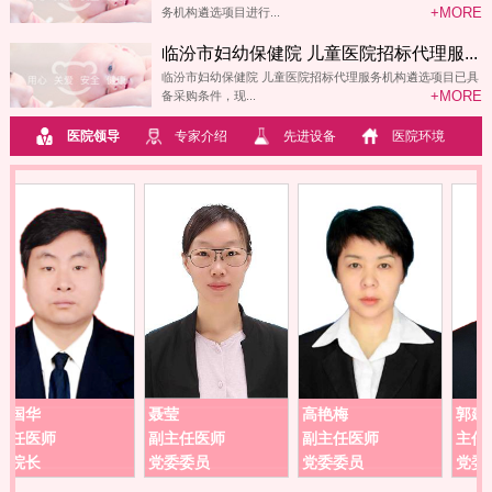
+MORE
务机构遴选项目进行...
临汾市妇幼保健院 儿童医院招标代理服...
临汾市妇幼保健院 儿童医院招标代理服务机构遴选项目已具
+MORE
备采购条件，现...
医院领导
专家介绍
先进设备
医院环境
聂莹
高艳梅
郭建华
副主任医师
副主任医师
主任医师
党委委员
党委委员
党委副书记、院长