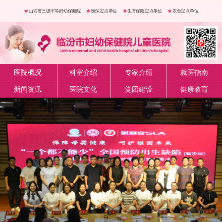
山西省三级甲等妇幼保健院
医保定点单位
生育保险定点单位
农合定点单位
医院概况
科室介绍
专家介绍
就医指南
新闻资讯
医院文化
党团建设
健康教育