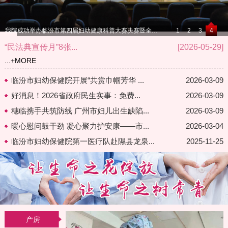
我院成功举办临汾市第四届妇幼健康科普大赛决赛暨全国预防出生缺陷公益活动健康科普讲座活动
1
2
3
4
“民法典宣传月”8张...
[2026-05-29]
...
+MORE
临汾市妇幼保健院开展“共赏巾帼芳华 ...
2026-03-09
好消息！2026省政府民生实事：免费...
2026-03-09
穗临携手共筑防线 广州市妇儿出生缺陷...
2026-03-09
暖心慰问鼓干劲 凝心聚力护安康——市...
2026-03-04
临汾市妇幼保健院第一医疗队赴隰县龙泉...
2025-11-25
产房