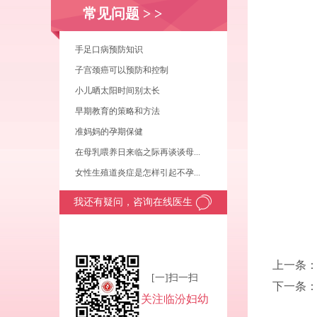
常见问题
> >
手足口病预防知识
子宫颈癌可以预防和控制
小儿晒太阳时间别太长
早期教育的策略和方法
准妈妈的孕期保健
在母乳喂养日来临之际再谈谈母...
女性生殖道炎症是怎样引起不孕...
我还有疑问，咨询在线医生
上一条
[一]扫一扫
下一条
关注临汾妇幼